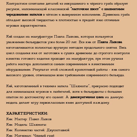
Контрастное сочетание деталей из некрашеного и чёрного граба образует
рисунок, напоминающий классический
"ласточкин хвост" с шахматным
чередованием запилов
в чётком и выверенном исполнении. Древесина граба
обладает высокой твердостью и плотностью и придаёт кию отличные
игровые характеристики.
Кий создан на мануфактуре Павла Лыкова, которая пользуется
уважением бильярдистов уже более 20 лет. Все кии от
Павла Лыкова
изготавливаются полностью вручную методом продольного снятия. Весь
цикл создания кия от заготовки и сушки древесины до строгого контроля
качества готового изделия проходит на мануфактуре, при этом ручная
работа мастера дополняется самым современным и качественным
оборудованием. Результат этой сложной кропотливой работы - кии самого
высокого уровня, отвечающие всем требованиям современного бильярда.
Кий, изготовленный в технике запила "Шахматы", прекрасно подходит
для начинающих игроков и любителей, хотя и бильярдисты с большим
опытом по достоинству его оценят. А
демократичная цена
на данную
модель делает игру первоклассным кием доступной каждому.
ХАРАКТЕРИСТИКИ:
Кии: Мастер: Павел Лыков
Кии: Модель: Шахматы
Кии: Количество частей: Двусоставной
Кии: Материал: Чёрный граб