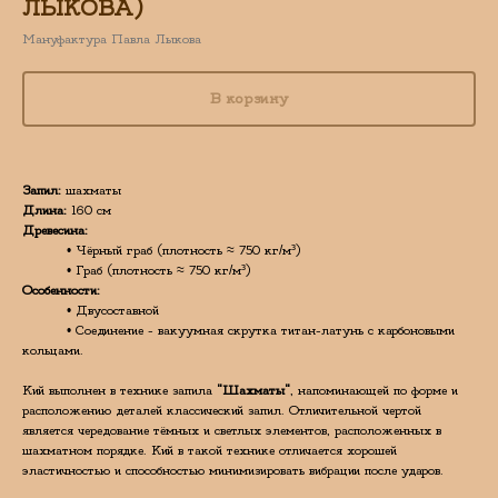
ЛЫКОВА)
Мануфактура Павла Лыкова
В корзину
Запил:
шахматы
Длина:
160 см
Древесина:
• Чёрный граб (плотность ≈ 750 кг/м³)
• Граб (плотность ≈ 750 кг/м³)
Особенности:
• Двусоставной
• Соединение - вакуумная скрутка титан-латунь с карбоновыми
кольцами.
Кий выполнен в технике запила
"Шахматы"
, напоминающей по форме и
расположению деталей классический запил. Отличительной чертой
является чередование тёмных и светлых элементов, расположенных в
шахматном порядке. Кий в такой технике отличается хорошей
эластичностью и способностью минимизировать вибрации после ударов.