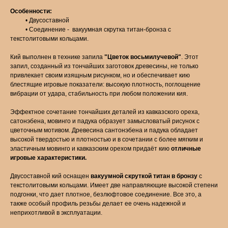
Особенности:
• Двусоставной
• Соединение - вакуумная скрутка титан-бронза с
текстолитовыми кольцами.
Кий выполнен в технике запила
"Цветок восьмилучевой"
. Этот
запил, созданный из тончайших заготовок древесины, не только
привлекает своим изящным рисунком, но и обеспечивает кию
блестящие игровые показатели: высокую плотность, поглощение
вибрации от удара, стабильность при любом положении кия.
Эффектное сочетание тончайших деталей из кавказского ореха,
сатонэбена, мовинго и падука образует замысловатый рисунок с
цветочным мотивом. Древесина сантонэбена и падука обладает
высокой твердостью и плотностью и в сочетании с более мягким и
эластичным мовинго и кавказским орехом придаёт кию
отличные
игровые характеристики.
Двусоставной кий оснащен
вакуумной скруткой титан в бронзу
с
текстолитовыми кольцами. Имеет две направляющие высокой степени
подгонки, что дает плотное, безлюфтовое соединение. Все это, а
также особый профиль резьбы делает ее очень надежной и
неприхотливой в эксплуатации.