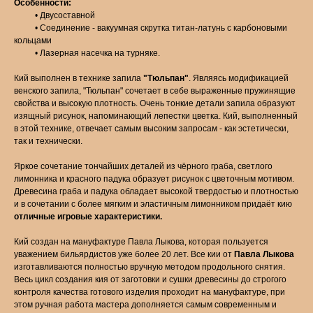
Особенности:
• Двусоставной
• Соединение - вакуумная скрутка титан-латунь с карбоновыми
кольцами
• Лазерная насечка на турняке.
Кий выполнен в технике запила
"Тюльпан"
. Являясь модификацией
венского запила, "Тюльпан" сочетает в себе выраженные пружинящие
свойства и высокую плотность. Очень тонкие детали запила образуют
изящный рисунок, напоминающий лепестки цветка. Кий, выполненный
в этой технике, отвечает самым высоким запросам - как эстетически,
так и технически.
Яркое сочетание тончайших деталей из чёрного граба, светлого
лимонника и красного падука образует рисунок с цветочным мотивом.
Древесина граба и падука обладает высокой твердостью и плотностью
и в сочетании с более мягким и эластичным лимонником придаёт кию
отличные игровые характеристики.
Кий создан на мануфактуре Павла Лыкова, которая пользуется
уважением бильярдистов уже более 20 лет. Все кии от
Павла Лыкова
изготавливаются полностью вручную методом продольного снятия.
Весь цикл создания кия от заготовки и сушки древесины до строгого
контроля качества готового изделия проходит на мануфактуре, при
этом ручная работа мастера дополняется самым современным и