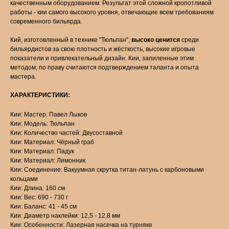
качественным оборудованием. Результат этой сложной кропотливой
работы - кии самого высокого уровня, отвечающие всем требованиям
современного бильярда.
Кий, изготовленный в технике "Тюльпан",
высоко ценится
среди
бильярдистов за свою плотность и жёсткость, высокие игровые
показатели и привлекательный дизайн. Кии, запиленные этим
методом, по праву считаются подтверждением таланта и опыта
мастера.
ХАРАКТЕРИСТИКИ:
Кии: Мастер: Павел Лыков
Кии: Модель: Тюльпан
Кии: Количество частей: Двусоставной
Кии: Материал: Чёрный граб
Кии: Материал: Падук
Кии: Материал: Лимонник
Кии: Соединение: Вакуумная скрутка титан-латунь с карбоновыми
кольцами
Кии: Длина: 160 см
Кии: Вес: 690 - 730 г
Кии: Баланс: 41 - 45 см
Кии: Диаметр наклейки: 12,5 - 12,8 мм
Кии: Особенности: Лазерная насечка на турняке