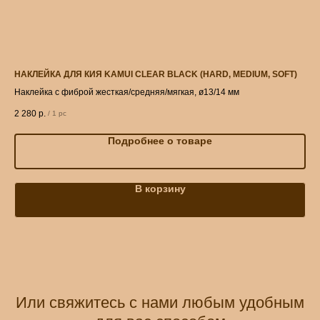
НАКЛЕЙКА ДЛЯ КИЯ KAMUI CLEAR BLACK (HARD, MEDIUM, SOFT)
БИ
Наклейка с фиброй жесткая/средняя/мягкая, ø13/14 мм
Фаб
70
2 280
р.
728
/
1 pc
Подробнее о товаре
В корзину
Или свяжитесь с нами любым удобным