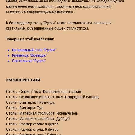
цвета, выполненный на той породе древесины, из которой будет
изготавливаться изделие, с компенсацией производителю
почтовых и сопутствующих расходов.
К бильярдному столу "Русич" также предлагаются киевница и
светильник, объединенные общей стилистикой.
Товары из этой коллекции:
Бильярдный стол ”Русич”
Киевница ”Воевода”
Светильник ”Русич”
ХАРАКТЕРИСТИКИ
Столы: Серия стола: Коллекционная серия
Столы: Основание игрового поля: Природный сланец
Столы: Вид игры: Пирамида
Столы: Вид игры: Пул
Столы: Материал стол/борт: Ясень/ясень
Столы: Материал стол/борт: Дуб/дуб
Столы: Размер стола: 8 футов
Столы: Размер стола: 9 футов