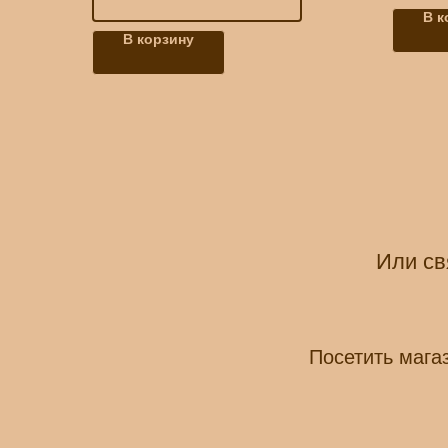
В к
В корзину
Или св
Посетить мага