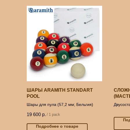
ШАРЫ ARAMITH STANDART
СЛОЖ
POOL
(МАСТ
ГРИГО
Шары для пула (57,2 мм; Бельгия)
Двусоста
лимонни
19 600
р.
/
1 pack
По
Подробнее о товаре