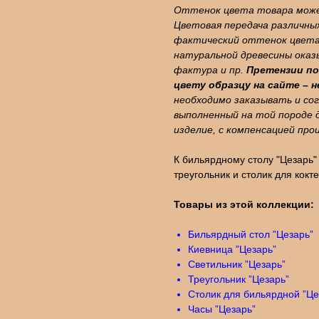
Оттенок цвета товара може
Цветовая передача различны
фактический оттенок цвета.
натуральной древесины оказы
фактура и пр.
Претензии по
цвету образцу на сайте – 
необходимо заказывать и со
выполненный на той породе 
изделие, с компенсацией пр
К бильярдному столу "Цезарь"
треугольник и столик для кок
Товары из этой коллекции:
Бильярдный стол ”Цезарь”
Киевница ”Цезарь”
Светильник ”Цезарь”
Треугольник ”Цезарь”
Столик для бильярдной ”Це
Часы ”Цезарь”