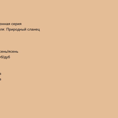
ионная серия
оля: Природный сланец
сень/ясень
уб/дуб
в
в