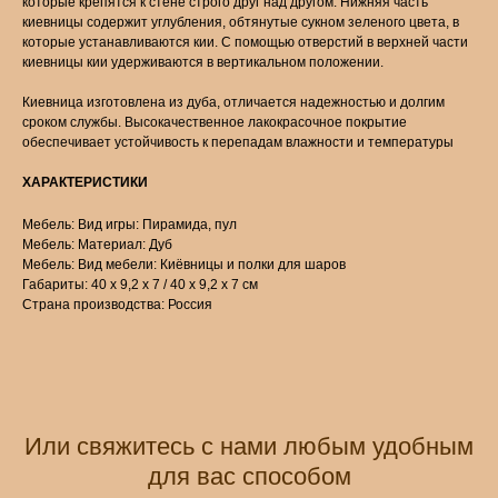
которые крепятся к стене строго друг над другом. Нижняя часть
киевницы содержит углубления, обтянутые сукном зеленого цвета, в
которые устанавливаются кии. С помощью отверстий в верхней части
киевницы кии удерживаются в вертикальном положении.
Киевница изготовлена из дуба, отличается надежностью и долгим
сроком службы. Высокачественное лакокрасочное покрытие
обеспечивает устойчивость к перепадам влажности и температуры
ХАРАКТЕРИСТИКИ
Мебель: Вид игры: Пирамида, пул
Мебель: Материал: Дуб
Мебель: Вид мебели: Киёвницы и полки для шаров
Габариты: 40 х 9,2 х 7 / 40 х 9,2 х 7 см
Страна производства: Россия
Или свяжитесь с нами любым удобным
для вас способом