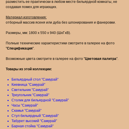
разместить ее практически в любом месте бильярдной комнаты, не
создавая помех для играющих.
Материал изготовления:
отборный массив ясеня или дуба без шпонирования и фанеровки.
Размеры, мм: 1800 х 550 х 940 (ШхГхВ).
Полные технические характеристики смотрите в галерее на фото
"
Спецификация
".
Возможные цвета смотрите в галерее на фото "
Цветовая палитра
".
Товары из этой коллекции:
Бильярдный стол ”Самурай”
Киевница ”Самурай”
Светильник ”Самурай”
Треугольник ”Самурай”
Столик для бильярдной ”Самурай”
Часы ”Самурай”
Скамья ”Самурай”
Стул бильярдный ”Самурай”
Табурет высокий ”Самурай”
Барная стойка ”Самурай”