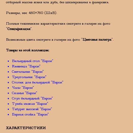
отборный массив ясеня или дуба, без шпонирования и фанеровки.
Размеры, мм: 460×760 (ШхВ).
Полные технические характеристики смотрите в галерее на фото
"
Спецификация
".
Возможные цвета смотрите в галерее на фото "
Цветовая палитра
".
Товары из этой коллекции:
Бильярдный стол ”Барон”
Киевница ”Барон”
Светильник ”Барон”
Треугольник ”Барон”
Столик для бильярдной ”Барон”
Часы ”Барон”
Скамья ”Барон”
Стул бильярдный ”Барон”
Тумба низкая ”Барон”
Табурет высокий ”Барон”
Барная стойка ”Барон”
ХАРАКТЕРИСТИКИ