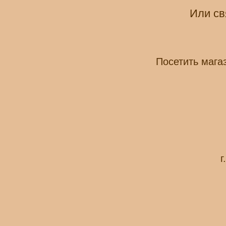
Или св
Посетить мага
г