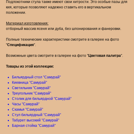
Подлокотники стула также имеют свои хитрости. Это особые пазы для
кия, которые позволяют надежно ставить его в вертикальном
положении.
Материал изготовления:
отборный массив ясеня или дуба, без шпонирования и фанеровки.
Полные технические характеристики смотрите в галерее на фото
"
Спецификация
".
Возможные цвета смотрите в галерее на фото "
Цветовая палитра
".
Товары из этой коллекции:
Бильярдный стол ”Самурай”
Киевница ”Самурай”
Светильник ”Самурай”
Треугольник ”Самурай”
Столик для бильярдной ”Самурай”
Часы ”Самурай”
Скамья ”Самурай”
Стул бильярдный ”Самурай”
Табурет высокий ”Самурай”
Барная стойка ”Самурай”