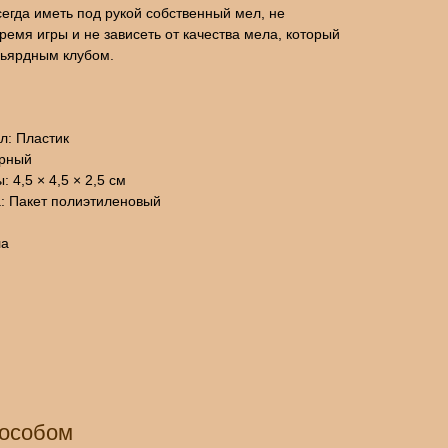
сегда иметь под рукой собственный мел, не
время игры и не зависеть от качества мела, который
льярдным клубом.
л: Пластик
ёрный
 4,5 × 4,5 × 2,5 см
а: Пакет полиэтиленовый
ла
пособом