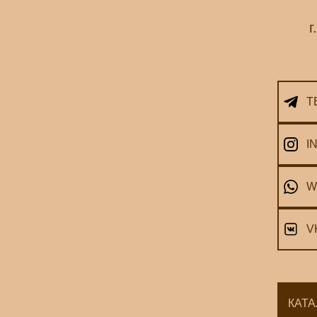
г
T
I
W
V
КАТА