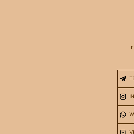
г
T
I
W
V