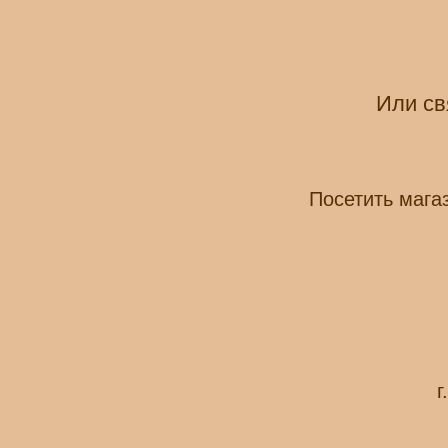
Или св
Посетить мага
г