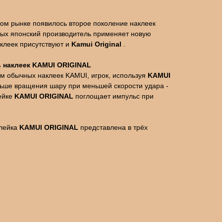
ком рынке появилось второе поколение наклеек
рых японский производитель применяет новую
аклеек присутствуют и
Kamui Original
.
 наклеек KAMUI ORIGINAL
м обычных наклеек KAMUI, игрок, используя
KAMUI
льше вращения шару при меньшей скорости удара -
ейке
KAMUI ORIGINAL
поглощает импульс при
клейка
KAMUI ORIGINAL
представлена в трёх