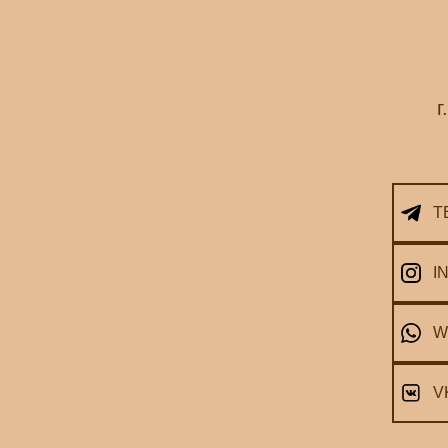
г
T
I
W
V