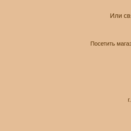
Или св
Посетить мага
г