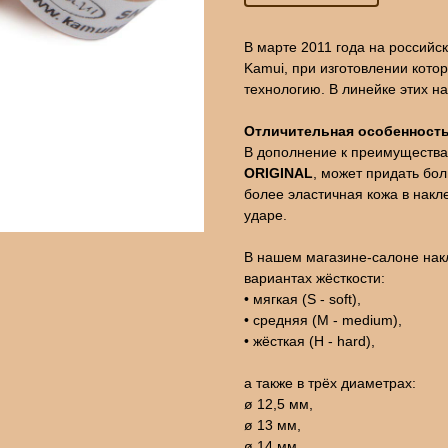
В марте 2011 года на российс
Kamui, при изготовлении кото
технологию. В линейке этих н
Отличительная особенность
В дополнение к преимущества
ORIGINAL
, может придать бо
более эластичная кожа в накл
ударе.
В нашем магазине-салоне на
вариантах жёсткости:
• мягкая (S - soft),
• средняя (M - medium),
• жёсткая (H - hard),
а также в трёх диаметрах:
ø 12,5 мм,
ø 13 мм,
ø 14 мм.