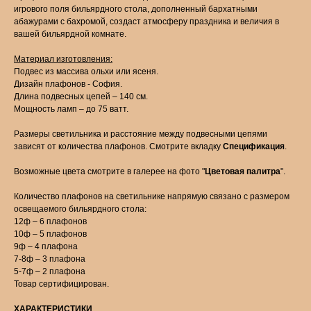
игрового поля бильярдного стола, дополненный бархатными
абажурами с бахромой, создаст атмосферу праздника и величия в
вашей бильярдной комнате.
Материал изготовления:
Подвес из массива ольхи или ясеня.
Дизайн плафонов - София.
Длина подвесных цепей – 140 см.
Мощность ламп – до 75 ватт.
Размеры светильника и расстояние между подвесными цепями
зависят от количества плафонов. Смотрите вкладку
Спецификация
.
Возможные цвета смотрите в галерее на фото "
Цветовая палитра
".
Количество плафонов на светильнике напрямую связано с размером
освещаемого бильярдного стола:
12ф – 6 плафонов
10ф – 5 плафонов
9ф – 4 плафона
7-8ф – 3 плафона
5-7ф – 2 плафона
Товар сертифицирован.
ХАРАКТЕРИСТИКИ